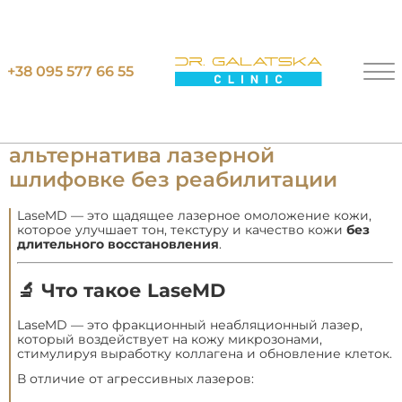
Главная
Блог
LaseMD ULTRA в Киеве — альтернатива
+38 095 577 66 55
лазерной шлифовке без реабилитации
LaseMD ULTRA в Киеве —
альтернатива лазерной
шлифовке без реабилитации
LaseMD — это щадящее лазерное омоложение кожи,
которое улучшает тон, текстуру и качество кожи
без
длительного восстановления
.
🔬 Что такое LaseMD
LaseMD — это фракционный неабляционный лазер,
который воздействует на кожу микрозонами,
стимулируя выработку коллагена и обновление клеток.
В отличие от агрессивных лазеров: