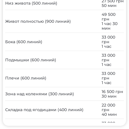
27 500 грн
Низ живота (500 линий)
50 мин
49 500
грн
Живот полностью (900 линий)
1 час 30
мин
33 000
Бока (600 линий)
грн
1 час
33 000
Подмышки (600 линий)
грн
1 час
33 000
Плечи (600 линий)
грн
1 час
16 500 грн
Зона над коленями (300 линий)
30 мин
22 000
Складка под ягодицами (400 линий)
грн
40 мин
33 000
Бедра (внутренняя сторона) (600 линий)
грн