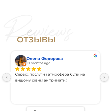
1 час
33 000
Бедра (наружная сторона) (600 линий)
грн
1 час
О
Т
З
Ы
В
Ы
Олена Федорова
10 months ago
Сервіс, послуги і атмосфера були на 
вищому рівні.Так тримати:)