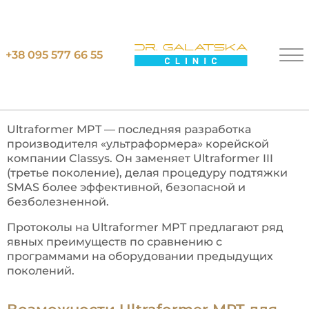
Главная
SMAS лифтинг тела Ultraformer MPT
+38 095 577 66 55
С
М
А
С
Л
И
Ф
Т
И
Н
Г
Т
Е
Л
А
U
L
T
R
A
F
O
R
M
E
R
M
P
T
В
К
И
Е
В
Е
Ultraformer MPT — последняя разработка
производителя «ультраформера» корейской
компании Classys. Он заменяет Ultraformer III
(третье поколение), делая процедуру подтяжки
SMAS более эффективной, безопасной и
безболезненной.
Протоколы на Ultraformer MPT предлагают ряд
явных преимуществ по сравнению с
программами на оборудовании предыдущих
поколений.