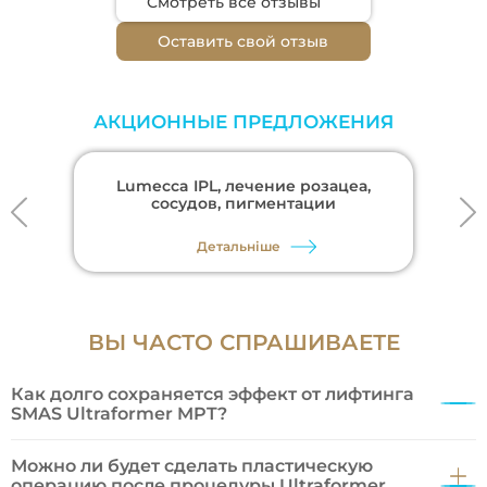
Смотреть все отзывы
Оставить свой отзыв
АКЦИОННЫЕ ПРЕДЛОЖЕНИЯ
Lumecca IPL, лечение розацеа,
сосудов, пигментации
Детальніше
ВЫ ЧАСТО СПРАШИВАЕТЕ
Как долго сохраняется эффект от лифтинга
SMAS Ultraformer MPT?
Эффект от SMAS лифтинга сохраняется 1,5-2 года. Для
значительного улучшения результата рекомендуем
Можно ли будет сделать пластическую
выполнить повторную процедуру через 5-6 месяцев.
операцию после процедуры Ultraformer