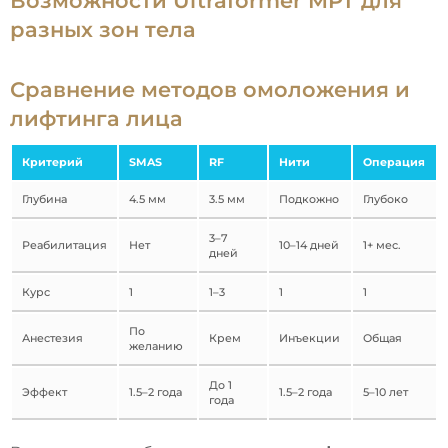
Возможности Ultraformer MPT для
разных зон тела
Сравнение методов омоложения и
лифтинга лица
Критерий
SMAS
RF
Нити
Операция
Глубина
4.5 мм
3.5 мм
Подкожно
Глубоко
3–7
Реабилитация
Нет
10–14 дней
1+ мес.
дней
Курс
1
1–3
1
1
По
Анестезия
Крем
Инъекции
Общая
желанию
До 1
Эффект
1.5–2 года
1.5–2 года
5–10 лет
года