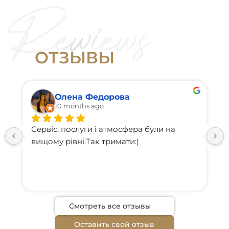
Лоб + межбровье + глаза
40 мин
4 200 грн
Межбровье
25 мин
5 000 грн
Глаза (гусиные лапки)
О
Т
З
Ы
В
Ы
25 мин
2 500 грн
Нос
10 мин
2 200 грн
Олена Федорова
Подбородок
5 мин
10 months ago
2 500 грн
Десневая улыбка
10 мин
Сервіс, послуги і атмосфера були на 
вищому рівні.Так тримати:)
2 000 грн
Кисетные морщинки
10 мин
8 000 грн
Жевательная мышца
15 мин
Смотреть все отзывы
Оставить свой отзыв