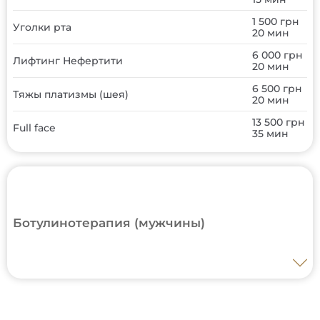
1 500 грн
Уголки рта
20 мин
6 000 грн
Лифтинг Нефертити
20 мин
6 500 грн
Тяжы платизмы (шея)
20 мин
13 500 грн
Full face
35 мин
Ботулинотерапия (мужчины)
7 500 грн
Лоб + межбровье
30 мин
9 500 грн