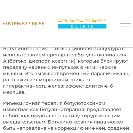
Главная
Ботулинотерапия
+38 095 577 66 55
Б
О
Т
У
Л
И
Н
О
Т
Е
Р
А
П
И
Я
В
К
И
Е
В
Е
Ботулинотерапия — инъекционная процедура с
использованием препаратов ботулотоксина типа
А (ботокс, диспорт, ксеомин), которые блокируют
передачу нервных импульсов в мимические
мышцы. Это вызывает временный паралич мышц,
разглаживает морщины и снижает
гиперактивность желез; эффект длится 4–6
месяцев.
Инъекционная терапия ботулотоксином,
известная как ботулинотерапия, представляет
собой значимую альтернативу хирургическим
вмешательствам. Ботулинотерапия лица может
быть направлена на коррекцию нижней, средней