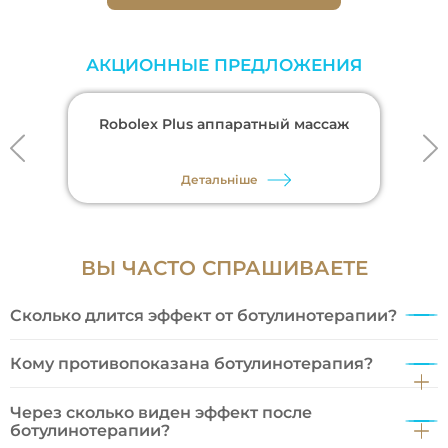
АКЦИОННЫЕ ПРЕДЛОЖЕНИЯ
Robolex Plus аппаратный массаж
Детальніше
ВЫ ЧАСТО СПРАШИВАЕТЕ
Сколько длится эффект от ботулинотерапии?
В среднем эффект от ботулинотерапии сохраняется в
течение 4-6 месяцев после процедуры, после чего
Кому противопоказана ботулинотерапия?
инъекцию можно повторить. Значительно ослабляют
действие инъекций ботулотоксина и сокращают
Беременность и период лактации.
продолжительность эффекта тепловые процедуры,
Через сколько виден эффект после
Инфекции и аллергические реакции.
сауны и солярии.
ботулинотерапии?
Недавно перенесенная терапия с применением