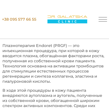
Главная
Плазмолифтинг Endoret
+38 095 577 66 55
П
Л
А
З
М
О
Л
И
Ф
Т
И
Н
Г
E
N
D
O
R
E
T
(
P
R
G
F
)
В
К
И
Е
В
Е
Плазмотерапия Endoret (PRGF) — это
инъекционная процедура, при которой в кожу
вводится плазма, обогащённая факторами роста,
полученная из собственной крови пациента.
Технология основана на активации тромбоцитов
для стимуляции естественных процессов
регенерации и синтеза коллагена, эластина и
гиалуроновой кислоты.
В ходе этой процедуры в кожу пациента
внедряются аутоплазма и аутогель, полученные
из собственной крови, обогащенной широким
спектром активных компонентов. Среди них