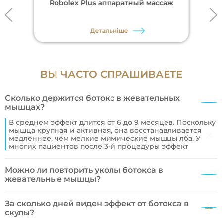
Robolex Plus аппаратный массаж
Детальніше
ВЫ ЧАСТО СПРАШИВАЕТЕ
Сколько держится ботокс в жевательных
мышцах?
В среднем эффект длится от 6 до 9 месяцев. Поскольку
мышца крупная и активная, она восстанавливается
медленнее, чем мелкие мимические мышцы лба. У
многих пациентов после 3-й процедуры эффект
сохраняется до года.
Можно ли повторить уколы ботокса в
жевательные мышцы?
Да, процедуру рекомендуется повторять по мере
восстановления мышечного тонуса. Регулярные
За сколько дней виден эффект от ботокса в
визиты позволяют поддерживать достигнутую форму
скулы?
лица и предотвращать рецидивы бруксизма.