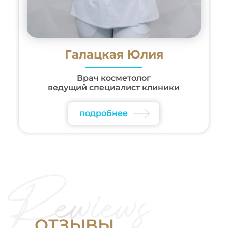
Галацкая Юлия
Врач косметолог
ведущий специалист клиники
подробнее
О
Т
З
Ы
В
Ы