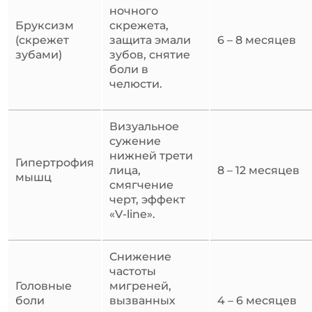
ночного
Бруксизм
скрежета,
(скрежет
защита эмали
6 – 8 месяцев
зубами)
зубов, снятие
боли в
челюсти.
Визуальное
сужение
нижней трети
Гипертрофия
лица,
8 – 12 месяцев
мышц
смягчение
черт, эффект
«V-line».
Снижение
частоты
Головные
мигреней,
боли
вызванных
4 – 6 месяцев