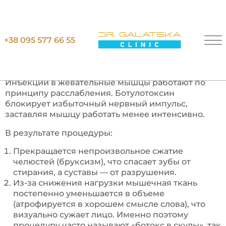
Главная
Уколы ботокса в скулы
+38 095 577 66 55
У
К
О
Л
Ы
Б
О
Т
О
К
С
А
В
С
К
У
Л
Ы
Инъекции в жевательные мышцы работают по
принципу расслабления. Ботулотоксин
блокирует избыточный нервный импульс,
заставляя мышцу работать менее интенсивно.
В результате процедуры:
Прекращается непроизвольное сжатие
челюстей (бруксизм), что спасает зубы от
стирания, а суставы — от разрушения.
Из-за снижения нагрузки мышечная ткань
постепенно уменьшается в объеме
(атрофируется в хорошем смысле слова), что
визуально сужает лицо. Именно поэтому
процедуру часто называют «ботокс в скулы», так