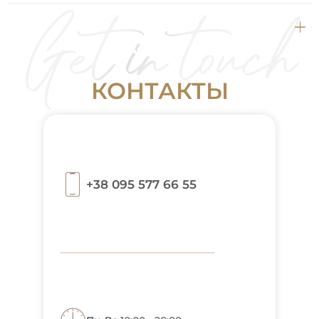
Первое расслабление вы почувствуете через 3–5 дней,
но визуальное сужение лица (тот самый эффект
«ботокс в челюсть») станет заметным только через 4–6
недель, когда объем мышечной массы физиологически
уменьшится.
К
О
Н
Т
А
К
Т
Ы
+38 095 577 66 55