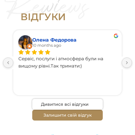
Сироватка VA (ретінол) Зменшення
2500 грн
зморшок
В
І
Д
Г
У
К
И
Олена Федорова
10 months ago
Сервіс, послуги і атмосфера були на 
вищому рівні.Так тримати:)
Дивитися всі відгуки
Залишити свій відгук