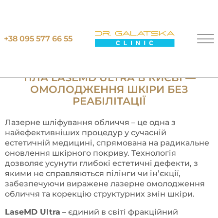
Головна
Лазерне шліфування обличчя та тіла LaseMD
+38 095 577 66 55
Ultra
Л
А
З
Е
Р
Н
Е
Ш
Л
І
Ф
У
В
А
Н
Н
Я
О
Б
Л
И
Ч
Ч
Я
І
Т
І
Л
А
L
A
S
E
M
D
U
L
T
R
A
В
К
И
Є
В
І
—
О
М
О
Л
О
Д
Ж
Е
Н
Н
Я
Ш
К
І
Р
И
Б
Е
З
Р
Е
А
Б
І
Л
І
Т
А
Ц
І
Ї
Лазерне шліфування обличчя – це одна з
найефективніших процедур у сучасній
естетичній медицині, спрямована на радикальне
оновлення шкірного покриву. Технологія
дозволяє усунути глибокі естетичні дефекти, з
якими не справляються пілінги чи ін’єкції,
забезпечуючи виражене лазерне омолодження
обличчя та корекцію структурних змін шкіри.
LaseMD Ultra
– єдиний в світі фракційний