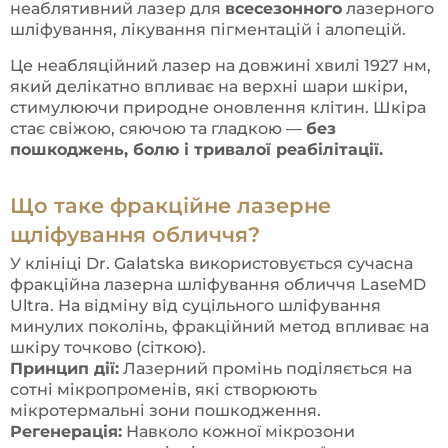
неаблятивний лазер для
всесезонного
лазерного
шліфування, лікування пігментацій і алопецій.
Це неабляційний лазер на довжині хвилі 1927 нм,
який делікатно впливає на верхні шари шкіри,
стимулюючи природне оновлення клітин. Шкіра
стає свіжою, сяючою та гладкою —
без
пошкоджень, болю і тривалої реабілітації.
Що таке фракційне лазерне
щліфування обличчя?
У клініці Dr. Galatska використовується сучасна
фракційна лазерна шліфування обличчя LaseMD
Ultra. На відміну від суцільного шліфування
минулих поколінь, фракційний метод впливає на
шкіру точково (сіткою).
Принцип дії:
Лазерний промінь поділяється на
сотні мікропроменів, які створюють
мікротермальні зони пошкодження.
Регенерація:
Навколо кожної мікрозони