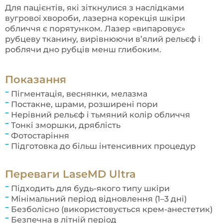
Для пацієнтів, які зіткнулися з наслідками
вугрової хвороби, лазерна корекція шкіри
обличчя є порятунком. Лазер «випаровує»
рубцеву тканину, вирівнюючи в’ялий рельєф і
роблячи дно рубців менш глибоким.
Показання
Пігментація, веснянки, мелазма
Постакне, шрами, розширені пори
Нерівний рельєф і тьмяний колір обличчя
Тонкі зморшки, дряблість
Фотостаріння
Підготовка до більш інтенсивних процедур
Переваги LaseMD Ultra
Підходить для будь-якого типу шкіри
Мінімальний період відновлення (1–3 дні)
Безболісно (використовується крем-анестетик)
Безпечна в літній період