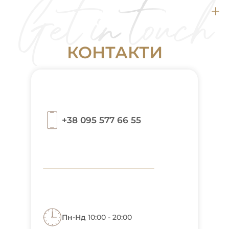
фракційного шліфування в світі, яка працює
всесезонно.
К
О
Н
Т
А
К
Т
И
+38 095 577 66 55
Пн-Нд
10:00 - 20:00