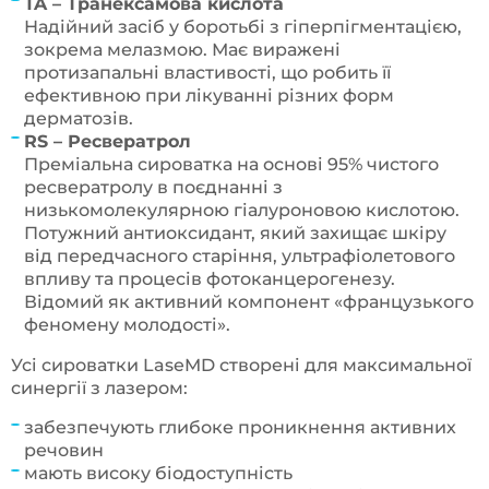
TA – Транексамова кислота
Надійний засіб у боротьбі з гіперпігментацією,
зокрема мелазмою. Має виражені
протизапальні властивості, що робить її
ефективною при лікуванні різних форм
дерматозів.
RS – Ресвератрол
Преміальна сироватка на основі 95% чистого
ресвератролу в поєднанні з
низькомолекулярною гіалуроновою кислотою.
Потужний антиоксидант, який захищає шкіру
від передчасного старіння, ультрафіолетового
впливу та процесів фотоканцерогенезу.
Відомий як активний компонент «французького
феномену молодості».
Усі сироватки LaseMD створені для максимальної
синергії з лазером:
забезпечують глибоке проникнення активних
речовин
мають високу біодоступність