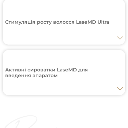
Стимуляція росту волосся LaseMD Ultra
Стимуляція росту волосся
3600 грн
Активні сироватки LaseMD для
введення апаратом
Сироватка ТА (транексамова кислота)
Відбілювання та зменшення
5000 грн
почервоніння
Сироватка VC (вітамін С) Освітлення та
2500 грн
антіейдж