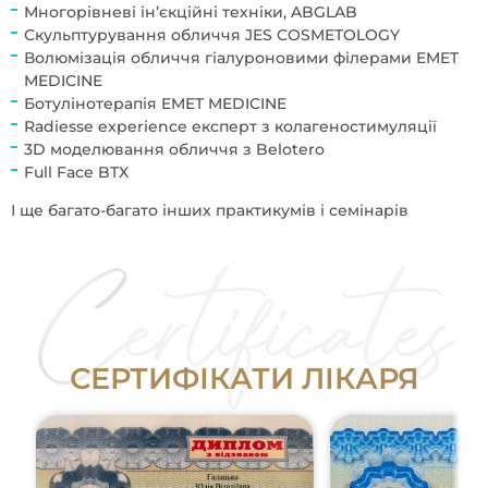
Многорівневі ін’єкційні техніки, ABGLAB
Скульптурування обличчя JES COSMETOLOGY
Волюмізація обличчя гіалуроновими філерами EMET
MEDICINE
Ботулінотерапія EMET MEDICINE
Radiesse experience експерт з колагеностимуляції
3D моделювання обличчя з Belotero
Full Face BTX
І ще багато-багато інших практикумів і семінарів
С
Е
Р
Т
И
Ф
І
К
А
Т
И
Л
І
К
А
Р
Я