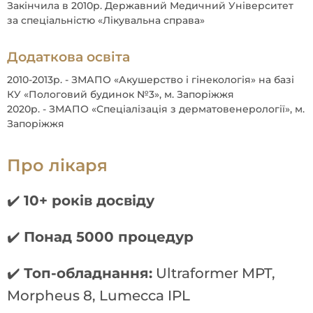
Закінчила в 2010р. Державний Медичний Університет
за спеціальністю «Лікувальна справа»
Додаткова освіта
2010-2013р. - ЗМАПО «Акушерство і гінекологія» на базі
КУ «Пологовий будинок №3», м. Запоріжжя
2020р. - ЗМАПО «Спеціалізація з дерматовенерології», м.
Запоріжжя
П
р
о
л
і
к
а
р
я
✔️
10+ років досвіду
✔️
Понад 5000 процедур
✔️
Топ-обладнання:
Ultraformer MPT,
Morpheus 8, Lumecca IPL