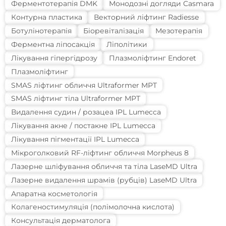
Ферментотерапія DMK
Монодозні догляди Casmara
Контурна пластика
Векторний ліфтинг Radiesse
Ботулінотерапія
Біоревіталізація
Мезотерапія
Ферментна ліпосакція
Ліполітики
Лікування гіпергідрозу
Плазмоліфтинг Endoret
Плазмоліфтинг
SMAS ліфтинг обличчя Ultraformer MPT
SMAS ліфтинг тіла Ultraformer MPT
Видалення судин / розацеа IPL Lumecca
Лікування акне / постакне IPL Lumecca
Лікування пігментації IPL Lumecca
Мікроголковий RF-ліфтинг обличчя Morpheus 8
Лазерне шліфування обличчя та тіла LaseMD Ultra
Лазерне видалення шрамів (рубців) LaseMD Ultra
Апаратна косметологія
Колагеностимуляція (полімолочна кислота)
Консультація дерматолога