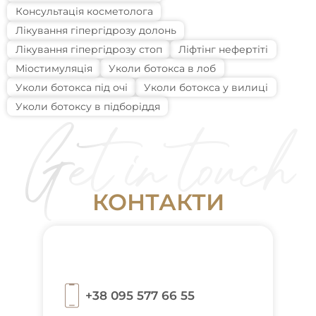
Консультація косметолога
Лікування гіпергідрозу долонь
Лікування гіпергідрозу стоп
Ліфтінг нефертіті
Міостимуляція
Уколи ботокса в лоб
Уколи ботокса під очі
Уколи ботокса у вилиці
Уколи ботоксу в підборіддя
К
О
Н
Т
А
К
Т
И
+38 095 577 66 55