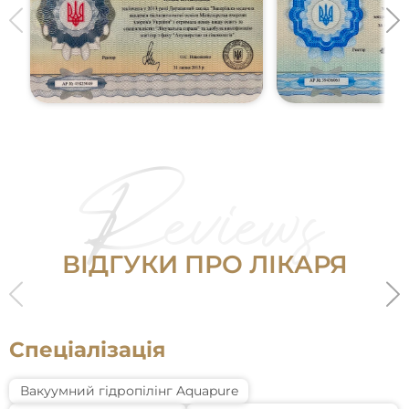
В
І
Д
Г
У
К
И
П
Р
О
Л
І
К
А
Р
Я
С
п
е
ц
і
а
л
і
з
а
ц
і
я
Вакуумний гідропілінг Aquapure