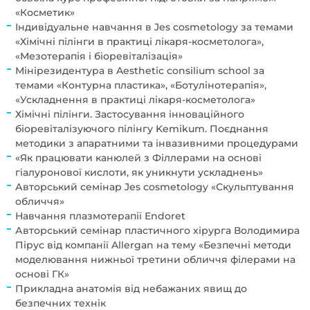
«Косметик»
Індивідуальне навчання в Jes cosmetology за темами
«Хімічні пілінги в практиці лікаря-косметолога»,
«Мезотерапія і біоревіталізація»
Мінірезидентура в Aesthetic consilium school за
темами «Контурна пластика», «Ботулінотерапія»,
«Ускладнення в практиці лікаря-косметолога»
Хімічні пілінги. Застосування інноваційного
біоревіталізуючого пілінгу Kemikum. Поєднання
методики з апаратними та інвазивними процедурами
«Як працювати канюлей з Філлерами на основі
гіалуронової кислоти, як уникнути ускладнень»
Авторський семінар Jes cosmetology «Скульптування
обличчя»
Навчання плазмотерапії Endoret
Авторський семінар пластичного хірурга Володимира
Пірус від компанії Allergan на тему «Безпечні методи
моделювання нижньої третини обличчя філерами на
основі ГК»
Прикладна анатомія від небажаних явищ до
безпечних технік